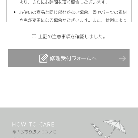
より、さらにお時間を頂く場合もございます。
お使いの商品と同じ部材がない場合、骨やパーツの素材
や色が変更になる場合がございます。また、状態によっ
ては修理不可能な場合もございます。
上記の注意事項を確認しました。
修理後、生地の張り感、開閉時の固さなどが変わる場合
がございます。
お見積りについては、現物を確認後、正式な修理内容、
お見積り金額等をメールでご案内いたします。修理をキ
ャンセルされる場合は、お見積りメールの受信後1週間
以内にその旨をご連絡ください。ご連絡がない場合は修
理進行いたします。
修理の承り期間や金額など、記載の内容につきましては
予告なく変更する場合がございます。予めご了承いただ
きますようお願い申し上げます。
傘のお取り扱いについて